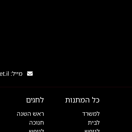
מייל: gishank@012.net.il
כל המתנות
לחגים
למשרד
ראש השנה
לבית
חנוכה
לנופש
לנופש