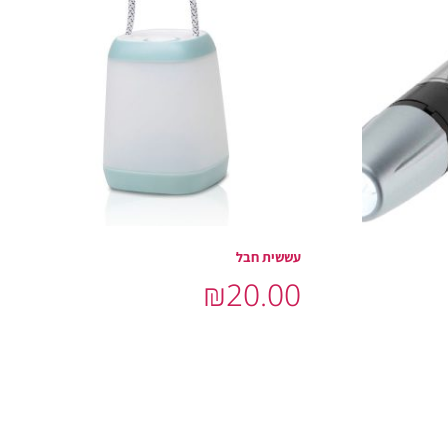
עששית חבל
₪
20.00
הוסף לסל