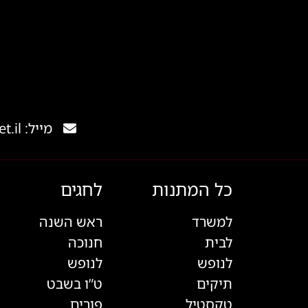
מייל: gishank@012.net.il
כל המתנות
לחגים
למשרד
ראש השנה
לבית
חנוכה
לנופש
לנופש
תיקים
ט”ו בשבט
טקסטיל
פורים